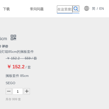
简
/
EN
下载
常问问题
5cm
0 评价
灯箱85cm的搁板套件
￥
152.2
-
559
/ 套
￥
152.2
/ 套
搁板套件 85cm
SEGO
库存
999
套