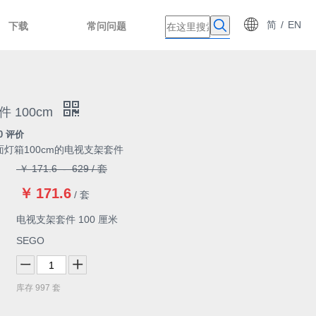
简
/
EN
下载
常问问题
 100cm
0 评价
灯箱100cm的电视支架套件
￥
171.6
-
629
/ 套
￥
171.6
/ 套
电视支架套件 100 厘米
SEGO
库存
997
套