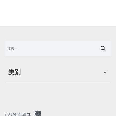
L型外连接件
0 评价
L型外连接件 SEGO 移动灯箱
原价：
￥
4
-
14
/ 套
￥
4
折扣价：
/ 套
型号：
L型外连接件
产品品牌：
SEGO
数量：