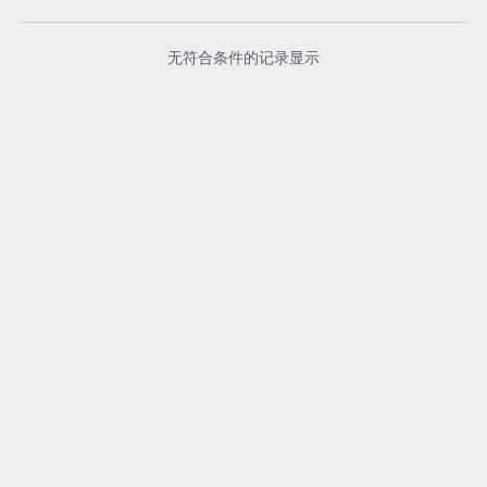
无符合条件的记录显示
.
快速链接
产品分类
联系我们
杭州赛狗展示有限公司
地址：浙江省杭州市余杭区仁和街道大运河工业区福旺路6号 邮